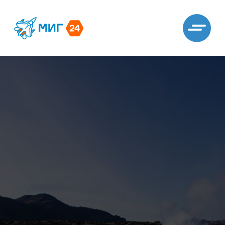
Сервисы экосистемы МИГ
МИГ24 Электронное подписание документов
ЭДО24 Электронный документооборот
МЧД24 Машиночитаемые доверенности
МИГ24 Управление организацией