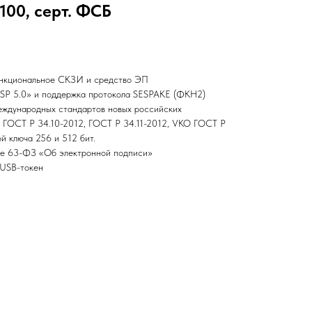
100, серт. ФСБ
ункциональное СКЗИ и средство ЭП
SP 5.0» и поддержка протокола SESPAKE (ФКН2)
еждународных стандартов новых российских
в ГОСТ Р 34.10-2012, ГОСТ Р 34.11-2012, VKO ГОСТ Р
й ключа 256 и 512 бит.
ие 63-ФЗ «Об электронной подписи»
 USB-токен