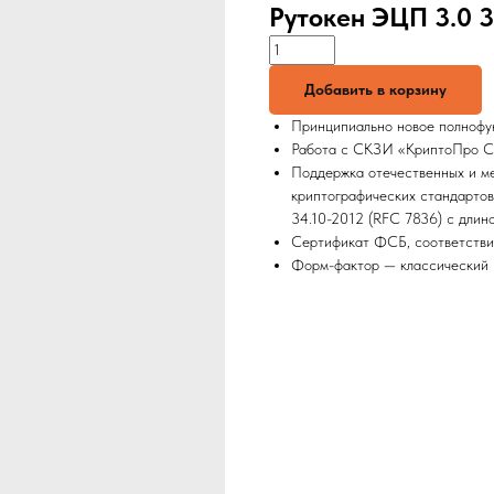
Рутокен ЭЦП 3.0 3
Добавить в корзину
Принципиально новое полноф
Работа с СКЗИ «КриптоПро C
Поддержка отечественных и м
криптографических стандарто
34.10-2012 (RFC 7836) с длино
Сертификат ФСБ, соответств
Форм-фактор — классический